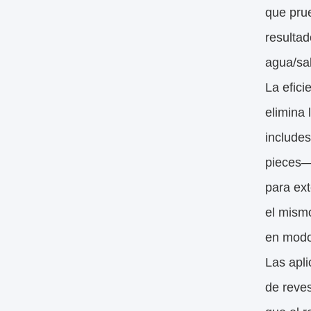
que prue
resultad
agua/sal
La efici
elimina
includes
pieces—
para ext
el mismo
en modo 
Las apli
de reves