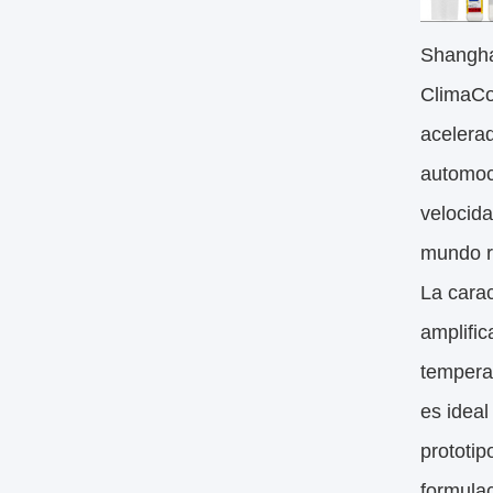
Shangha
ClimaCo
acelerad
automoci
velocida
mundo r
La cara
amplific
tempera
es ideal
prototip
formulac