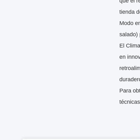
que el r
tienda d
Modo en
salado) 
El Clima
en inno
retroal
durader
Para obt
técnicas