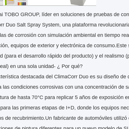
i TOBO GROUP, líder en soluciones de pruebas de corro
rr Duo Salt Spray System, una plataforma revolucionar
as de corrosión con simulación ambiental en tiempo rea
ón, equipos de exterior y electrónica de consumo.Este si
d (para el desarrollo rápido del producto) y el realismo 
eal) en una sola unidad- ¿ Por qué?
cterística destacada del ClimaCorr Duo es su diseño d
a las condiciones corrosivas con una concentración de sa
tura de hasta 70°C para replicar 5 años de exposición 
 para las primeras etapas de I+D, donde los equipos nec
os de recubrimiento.Un fabricante de automóviles utiliz
iones de pintura diferentes para un nuevo modelo de SU