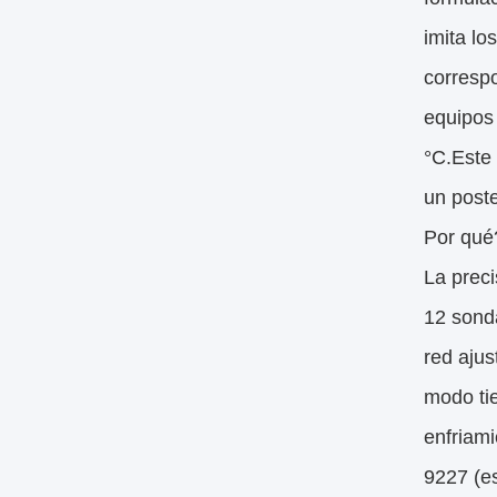
imita lo
corresp
equipos
°C.Este
un poste
Por qué
La preci
12 sonda
red ajus
modo tie
enfriam
9227 (e