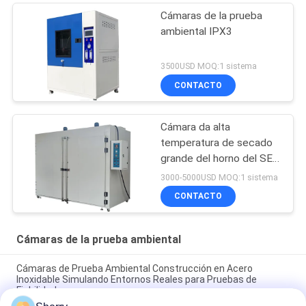
Cámaras de la prueba
ambiental IPX3
3500USD MOQ:1 sistema
CONTACTO
Cámara da alta
temperatura de secado
grande del horno del SEC
SUS304 Oven Industrial
3000-5000USD MOQ:1 sistema
del PID
CONTACTO
Cámaras de la prueba ambiental
Cámaras de Prueba Ambiental Construcción en Acero
Inoxidable Simulando Entornos Reales para Pruebas de
Fiabilidad