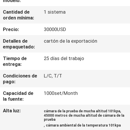
modelo:
Cantidad de
1 sistema
CONTROL
orden mínima:
DE
Precio:
30000USD
CALIDAD
Detalles de
cartón de la exportación
empaquetado:
ÉNTRENOS
Tiempo de
25 días del trabajo
EN
entrega:
CONTACTO
Condiciones de
L/C, T/T
CON
pago:
Capacidad de
1000set/Month
PIDA
la fuente:
UNA
Alta luz:
,
cámara de la prueba de mucha altitud 101kpa
45000 metros de mucha altitud de cámara de la
CITA
prueba
,
cámara ambiental de la temperatura 101kpa