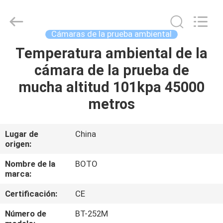
-
2026
BOTO
GROUP
LTD.
Cámaras de la prueba ambiental
All
Rights
Reserved.
Temperatura ambiental de la
HOGAR
cámara de la prueba de
PRODUCTOS
mucha altitud 101kpa 45000
metros
SOBRE
NOSOTROS
Lugar de
China
origen:
VIAJE
Nombre de la
BOTO
marca:
DE
Certificación:
CE
LA
FÁBRICA
Número de
BT-252M