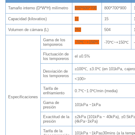
Tamaño interno (D*W*H) milímetro
600*600*700
800*700*900
Capacidad (kilovatios)
11
15
Volumen de cámara (L)
252
504
Gama de los
-70℃~+150℃
-70℃~+150℃
temporeros
Fluctuación de
el ±0.5%
los temporeros
≥100℃, ±3.0℃ (en 101kPa, cajero
Desviación de
los temporeros
<100>
Tarifa de
0.7℃~1.0℃/min (media)
enfriamiento
Especificaciones
Gama de
101kPa ~1kPa
presión
Exactitud de la
±2kPa (101kPa ~ 40kPa), ±0.5kP
presión
(4kPa~1kPa)
Tarifa de la
101kPa ~1kPa≤30mins (a la tempe