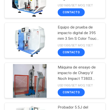
179 2000 máquina de
USD1600/SET MOQ:1SET
MAPA
ensayo de impacto de
CONTACTO
DEL
péndulo
204
SITIO
Horno de mufla del
Equipo de prueba de
impacto digital de 395
laboratorio
POLÍTICA
mm 3.5m S Color Touch
Screen Máquina de
USD1300/SET MOQ:1SET
DE
prueba de resistencia a
CONTACTO
PRIVACIDAD
la fractura ASTM
Máquina de ensayo de
60
impacto de Charpy V
Cámara climática
Noch Impact T3803
2002 Máquina de ensayo
USD1900/SET MOQ:1SET
de la prueba
de impacto de péndulo
CONTACTO
Probador 5.5J del