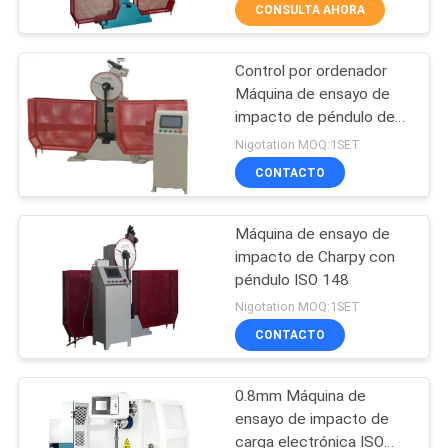
CONSULTA AHORA
temperatura
CONTROL
Control por ordenador
DE
685
Máquina de ensayo de
CALIDAD
impacto de péndulo de
Cámara de la
metal
Nigotation MOQ:1SET
prueba de espray de
ÉNTRENOS
CONTACTO
sal
EN
Máquina de ensayo de
CONTACTO
impacto de Charpy con
CON
péndulo ISO 148
90
Nigotation MOQ:1SET
Estufa del
CONTACTO
PIDA
UNA
laboratorio
0.8mm Máquina de
CITA
ensayo de impacto de
carga electrónica ISO