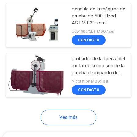
péndulo de la máquina de
11
prueba de 500J Izod
Máquina de prueba
ASTM E23 semi
automático
USD1900/SET MOQ:1set
de la compresión
CONTACTO
del cubo
probador de la fuerza del
metal de la muesca de la
prueba de impacto del
13
péndulo de 300J
Nigotation MOQ:1set
Probador
Digitaces Charpy V
CONTACTO
electrónico de la
dureza
Vea más