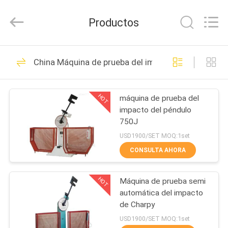
-
2026
BOTO
Productos
GROUP
LTD.
All
Rights
Reserved.
HOGAR
1689
China Máquina de prueba del impacto de Charpy
Cámaras de la
PRODUCTOS
prueba ambiental
HOT
máquina de prueba del
impacto del péndulo
SOBRE
750J
NOSOTROS
USD1900/SET MOQ:1set
CONSULTA AHORA
515
VIAJE
Cámara de la
HOT
Máquina de prueba semi
DE
automática del impacto
LA
prueba de la
de Charpy
FÁBRICA
USD1900/SET MOQ:1set
humedad de la