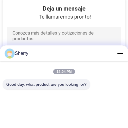
9
Deja un mensaje
Indicador de grueso
¡Te llamaremos pronto!
del NDT
Sherry
11
12:04 PM
Probador de la
Good day, what product are you looking for?
abrasión del
Categorías Populares
Todos
estruendo
Cámaras De La 
Cámara De La 
Prueba Ambiental
Prueba De La 
Humedad De La 
14