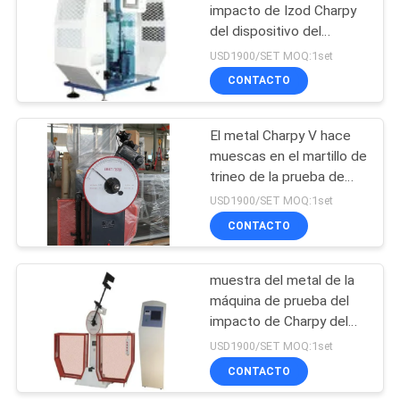
impacto de Izod Charpy
del dispositivo del
49
instrumento electrónico
USD1900/SET MOQ:1set
máquina de prueba
CONTACTO
extensible universal
El metal Charpy V hace
muescas en el martillo de
trineo de la prueba de
impacto de Izod de la
USD1900/SET MOQ:1set
máquina 800j
CONTACTO
18
Máquina de prueba
muestra del metal de la
máquina de prueba del
del impacto de
impacto de Charpy del
Charpy
parámetro de 40m m
USD1900/SET MOQ:1set
CONTACTO