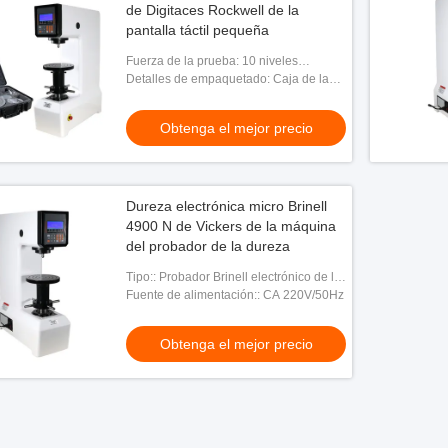
de Digitaces Rockwell de la
pantalla táctil pequeña
Fuerza de la prueba: 10 niveles
prueban la fuerza
Detalles de empaquetado: Caja de la
madera contrachapada
Obtenga el mejor precio
Dureza electrónica micro Brinell
4900 N de Vickers de la máquina
del probador de la dureza
Tipo:: Probador Brinell electrónico de la
dureza
Fuente de alimentación:: CA 220V/50Hz
Obtenga el mejor precio