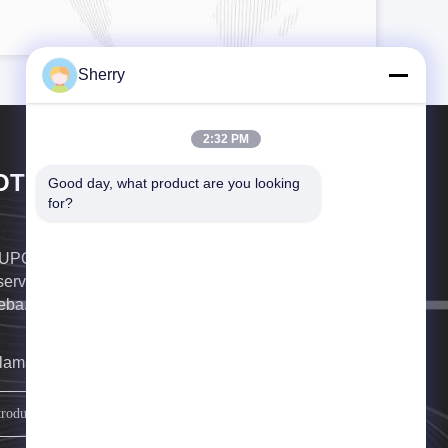
Sherry
2:32 PM
OTO GROUP LTD
Good day, what product are you looking 
for?
PO LTD DE BOTO. Es un fabricante profesional
servicio del equipo de prueba ambiental y de la
eba.
llamaremos tan pronto como sea posible.
Regístrate