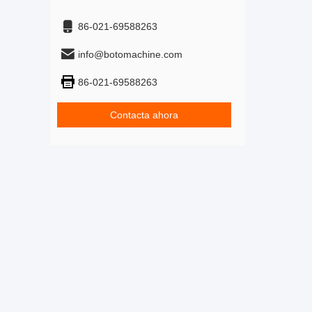
86-021-69588263
info@botomachine.com
86-021-69588263
Contacta ahora