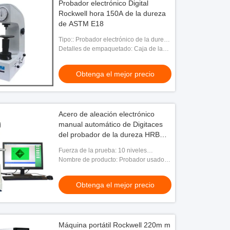
Probador electrónico Digital
Rockwell hora 150A de la dureza
de ASTM E18
Tipo:: Probador electrónico de la dureza
de Vickers
Detalles de empaquetado: Caja de la
madera contrachapada
Obtenga el mejor precio
Acero de aleación electrónico
manual automático de Digitaces
del probador de la dureza HRB
170m m
Fuerza de la prueba: 10 niveles
prueban la fuerza
Nombre de producto: Probador usado
de la dureza de Rockwell
Obtenga el mejor precio
Máquina portátil Rockwell 220m m