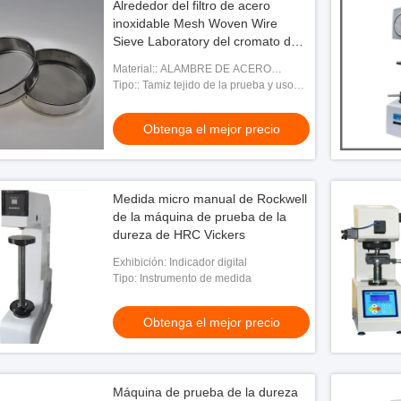
Alrededor del filtro de acero
inoxidable Mesh Woven Wire
Sieve Laboratory del cromato de
100m m
Material:: ALAMBRE DE ACERO
INOXIDABLE
Tipo:: Tamiz tejido de la prueba y uso
perforado del tamiz: Los filtros tejen
estilo: Armadura llana
Obtenga el mejor precio
Medida micro manual de Rockwell
de la máquina de prueba de la
dureza de HRC Vickers
Exhibición: Indicador digital
Tipo: Instrumento de medida
Obtenga el mejor precio
Máquina de prueba de la dureza