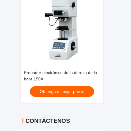
dureza de la
Máquina de prueba micro de la dureza
Probador electró
de Digitaces Vickers
hora 150A
recio
Obtenga el mejor precio
Obtenga
CONTÁCTENOS