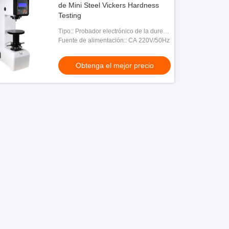
de Mini Steel Vickers Hardness
Testing
Tipo:: Probador electrónico de la dureza
de Vickers
Fuente de alimentación:: CA 220V/50Hz
Obtenga el mejor precio