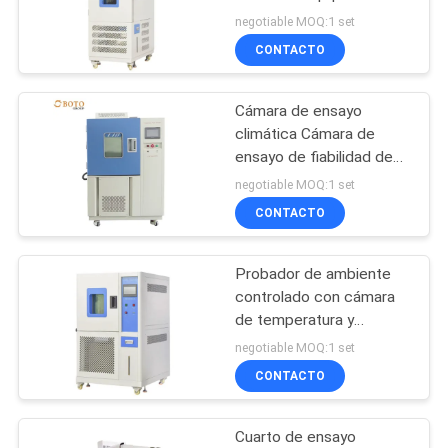
ensayo ambiental para
negotiable MOQ:1 set
MAPA
ensayos de productos
CONTACTO
DEL
204
SITIO
Horno de mufla del
Cámara de ensayo
climática Cámara de
laboratorio
POLÍTICA
ensayo de fiabilidad de
control preciso de la
negotiable MOQ:1 set
DE
temperatura
CONTACTO
PRIVACIDAD
Probador de ambiente
60
controlado con cámara
Cámara climática
de temperatura y
humedad para
negotiable MOQ:1 set
de la prueba
laboratorios de
CONTACTO
investigación y
aseguramiento
Cuarto de ensayo