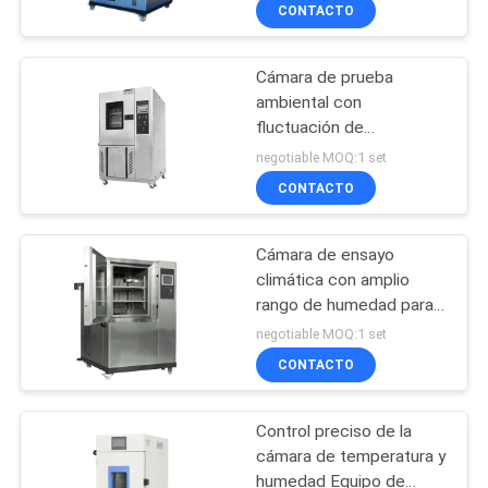
temperatura para
CONTACTO
pruebas de fiabilidad
temperatura
CONTROL
Cámara de prueba
DE
685
ambiental con
CALIDAD
fluctuación de
Cámara de la
temperatura de
negotiable MOQ:1 set
prueba de espray de
estabilidad, control
ÉNTRENOS
CONTACTO
preciso de humedad para
sal
EN
pruebas de productos
Cámara de ensayo
CONTACTO
climática con amplio
CON
rango de humedad para
90
ensayos de fiabilidad de
negotiable MOQ:1 set
laboratorio
Estufa del
CONTACTO
PIDA
UNA
laboratorio
Control preciso de la
CITA
cámara de temperatura y
humedad Equipo de