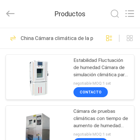
-
2026
BOTO
Productos
GROUP
LTD.
All
Rights
Reserved.
HOGAR
1689
China Cámara climática de la prueba
Cámaras de la
PRODUCTOS
prueba ambiental
Estabilidad Fluctuación
de humedad Cámara de
SOBRE
simulación climática para
NOSOTROS
ensayos ambientales
negotiable MOQ:1 set
precisos
CONTACTO
515
VIAJE
Cámara de la
Cámara de pruebas
DE
climáticas con tiempo de
LA
prueba de la
aumento de humedad
corto y amplio rango de
FÁBRICA
negotiable MOQ:1 set
humedad de la