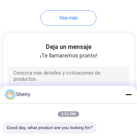
11
Vea más
Máquina de prueba
de la compresión
del cubo
Deja un mensaje
¡Te llamaremos pronto!
13
Probador
Sherry
electrónico de la
dureza
1:51 PM
Good day, what product are you looking for?