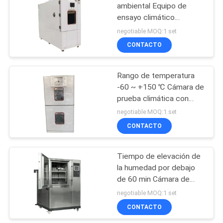
ambiental Equipo de
ensayo climático
49
Ambiente para ensayos
negotiable MOQ:1 set
de resistencia
máquina de prueba
CONTACTO
extensible universal
Rango de temperatura
-60 ~ +150 ℃ Cámara de
prueba climática con
función de humedad
negotiable MOQ:1 set
CONTACTO
18
Máquina de prueba
Tiempo de elevación de
la humedad por debajo
del impacto de
de 60 min Cámara de
Charpy
simulación climática que
negotiable MOQ:1 set
garantiza la fluctuación
CONTACTO
de la temperatura