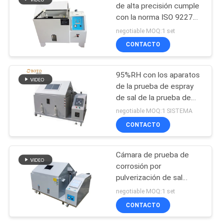
de alta precisión cumple
con la norma ISO 9227
49
para pruebas de
negotiable MOQ:1 set
resistencia a la corrosión
máquina de prueba
CONTACTO
extensible universal
95%RH con los aparatos
de la prueba de espray
de sal de la prueba de
corrosión de la niebla de
negotiable MOQ:1 SISTEMA
la sal del tiempo de la
CONTACTO
18
prueba de 0.3mm~0.8m
m
Máquina de prueba
Cámara de prueba de
corrosión por
del impacto de
pulverización de sal
Charpy
Material de PP
negotiable MOQ:1 set
resistente a la corrosión
CONTACTO
para pruebas de análisis