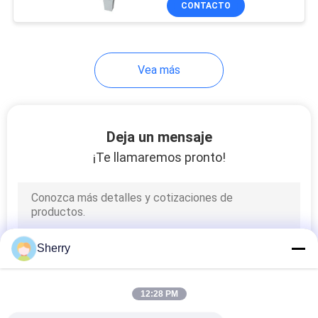
CONTACTO
9
Indicador de grueso
del NDT
Vea más
Deja un mensaje
¡Te llamaremos pronto!
11
Probador de la
abrasión del
estruendo
Sherry
12:28 PM
14