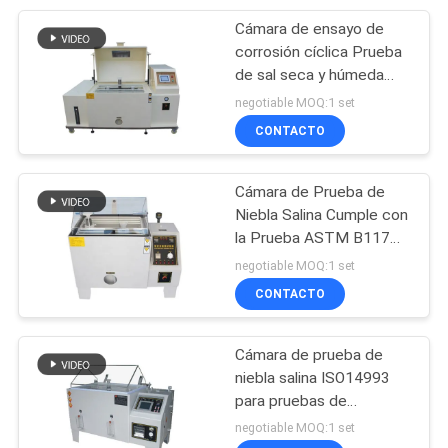
de resistencia a la
corrosión
Cámara de ensayo de
11
corrosión cíclica Prueba
Máquina de prueba
de sal seca y húmeda
con aerosol para ensayo
negotiable MOQ:1 set
de la compresión
de fiabilidad
CONTACTO
del cubo
Cámara de Prueba de
Niebla Salina Cumple con
la Prueba ASTM B117
13
Humedad y Presión de
negotiable MOQ:1 set
Probador
Pulverización para
CONTACTO
Prueba de Resistencia a
electrónico de la
la Corrosión
Cámara de prueba de
dureza
niebla salina ISO14993
para pruebas de
resistencia a la corrosión
negotiable MOQ:1 set