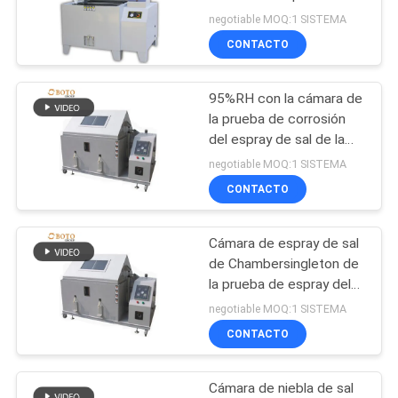
prueba de la boca de
negotiable MOQ:1 SISTEMA
MAPA
espray de 0.3mm~0.8m
CONTACTO
DEL
m 48hours~1000hours
204
SITIO
Horno de mufla del
95%RH con la cámara de
la prueba de corrosión
laboratorio
POLÍTICA
del espray de sal de la
corrosión de la niebla de
negotiable MOQ:1 SISTEMA
DE
la sal del tiempo de la
CONTACTO
PRIVACIDAD
prueba de 0.3mm~0.8m
m
Cámara de espray de sal
60
de Chambersingleton de
Cámara climática
la prueba de espray del
equipo de prueba de
negotiable MOQ:1 SISTEMA
de la prueba
niebla salina
CONTACTO
0.09m2~2.25m2 B117
Cámara de niebla de sal