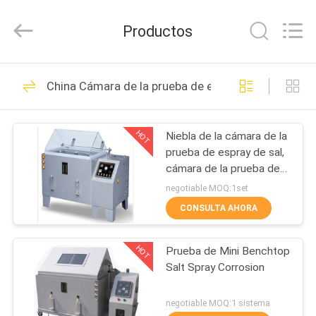
-
2026
BOTO
Productos
GROUP
LTD.
All
Rights
Reserved.
HOGAR
1689
China Cámara de la prueba de espray de sal
Cámaras de la
PRODUCTOS
prueba ambiental
HOT
Niebla de la cámara de la
prueba de espray de sal,
SOBRE
cámara de la prueba de
NOSOTROS
espray de sal de la
negotiable MOQ:1set
rociadura de sal
CONSULTA AHORA
515
VIAJE
Cámara de la
HOT
Prueba de Mini Benchtop
DE
Salt Spray Corrosion
LA
prueba de la
FÁBRICA
negotiable MOQ:1 sistema
humedad de la