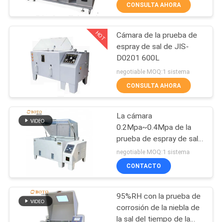
CONSULTA AHORA
temperatura
CONTROL
HOT
Cámara de la prueba de
DE
685
espray de sal de JIS-
CALIDAD
D0201 600L
Cámara de la
negotiable MOQ:1 sistema
prueba de espray de
ÉNTRENOS
CONSULTA AHORA
sal
EN
La cámara
CONTACTO
0.2Mpa~0.4Mpa de la
CON
prueba de espray de sal
90
rocía la presión
negotiable MOQ:1 sistema
1~2ml/80cm2/h rocía
Estufa del
CONTACTO
PIDA
temperatura de la prueba
del volumen 35℃~55℃
UNA
laboratorio
95%RH con la prueba de
CITA
corrosión de la niebla de
la sal del tiempo de la